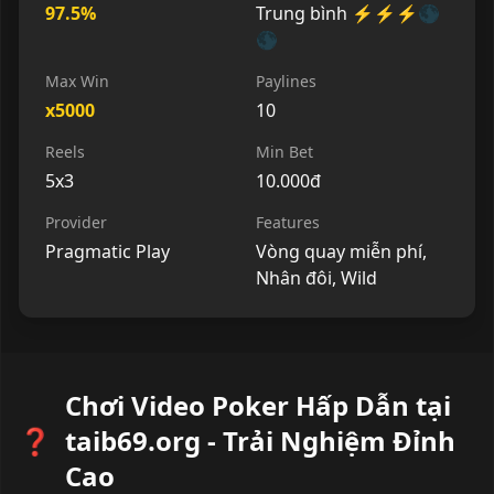
97.5%
Trung bình ⚡⚡⚡🌑
🌑
Max Win
Paylines
x5000
10
Reels
Min Bet
5x3
10.000đ
Provider
Features
Pragmatic Play
Vòng quay miễn phí,
Nhân đôi, Wild
Chơi Video Poker Hấp Dẫn tại
❓
taib69.org - Trải Nghiệm Đỉnh
Cao